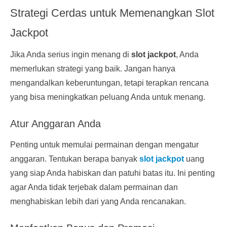
Strategi Cerdas untuk Memenangkan Slot
Jackpot
Jika Anda serius ingin menang di
slot jackpot
, Anda
memerlukan strategi yang baik. Jangan hanya
mengandalkan keberuntungan, tetapi terapkan rencana
yang bisa meningkatkan peluang Anda untuk menang.
Atur Anggaran Anda
Penting untuk memulai permainan dengan mengatur
anggaran. Tentukan berapa banyak
slot jackpot
uang
yang siap Anda habiskan dan patuhi batas itu. Ini penting
agar Anda tidak terjebak dalam permainan dan
menghabiskan lebih dari yang Anda rencanakan.