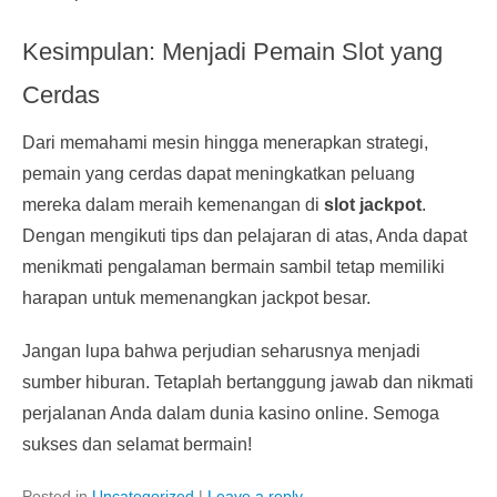
Kesimpulan: Menjadi Pemain Slot yang
Cerdas
Dari memahami mesin hingga menerapkan strategi,
pemain yang cerdas dapat meningkatkan peluang
mereka dalam meraih kemenangan di
slot jackpot
.
Dengan mengikuti tips dan pelajaran di atas, Anda dapat
menikmati pengalaman bermain sambil tetap memiliki
harapan untuk memenangkan jackpot besar.
Jangan lupa bahwa perjudian seharusnya menjadi
sumber hiburan. Tetaplah bertanggung jawab dan nikmati
perjalanan Anda dalam dunia kasino online. Semoga
sukses dan selamat bermain!
Posted in
Uncategorized
|
Leave a reply