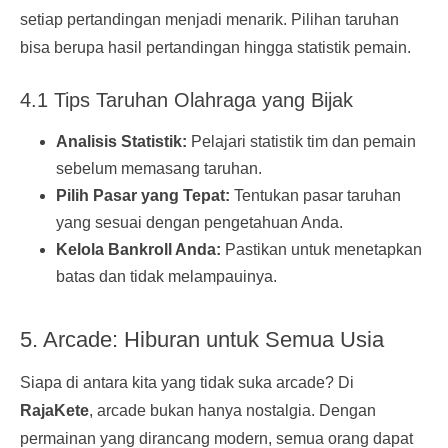
setiap pertandingan menjadi menarik. Pilihan taruhan
bisa berupa hasil pertandingan hingga statistik pemain.
4.1 Tips Taruhan Olahraga yang Bijak
Analisis Statistik:
Pelajari statistik tim dan pemain
sebelum memasang taruhan.
Pilih Pasar yang Tepat:
Tentukan pasar taruhan
yang sesuai dengan pengetahuan Anda.
Kelola Bankroll Anda:
Pastikan untuk menetapkan
batas dan tidak melampauinya.
5. Arcade: Hiburan untuk Semua Usia
Siapa di antara kita yang tidak suka arcade? Di
RajaKete
, arcade bukan hanya nostalgia. Dengan
permainan yang dirancang modern, semua orang dapat