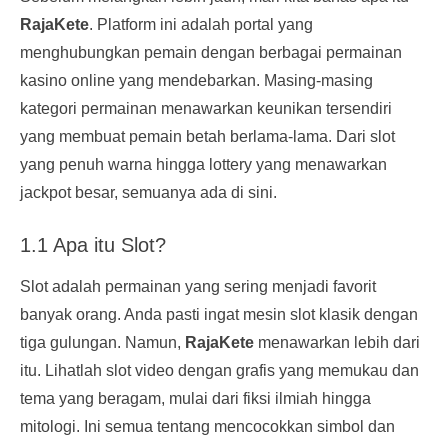
RajaKete
. Platform ini adalah portal yang
menghubungkan pemain dengan berbagai permainan
kasino online yang mendebarkan. Masing-masing
kategori permainan menawarkan keunikan tersendiri
yang membuat pemain betah berlama-lama. Dari slot
yang penuh warna hingga lottery yang menawarkan
jackpot besar, semuanya ada di sini.
1.1 Apa itu Slot?
Slot adalah permainan yang sering menjadi favorit
banyak orang. Anda pasti ingat mesin slot klasik dengan
tiga gulungan. Namun,
RajaKete
menawarkan lebih dari
itu. Lihatlah slot video dengan grafis yang memukau dan
tema yang beragam, mulai dari fiksi ilmiah hingga
mitologi. Ini semua tentang mencocokkan simbol dan