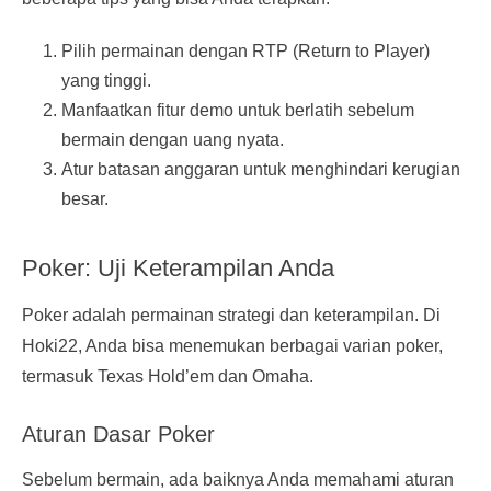
Pilih permainan dengan RTP (Return to Player)
yang tinggi.
Manfaatkan fitur demo untuk berlatih sebelum
bermain dengan uang nyata.
Atur batasan anggaran untuk menghindari kerugian
besar.
Poker: Uji Keterampilan Anda
Poker adalah permainan strategi dan keterampilan. Di
Hoki22, Anda bisa menemukan berbagai varian poker,
termasuk Texas Hold’em dan Omaha.
Aturan Dasar Poker
Sebelum bermain, ada baiknya Anda memahami aturan