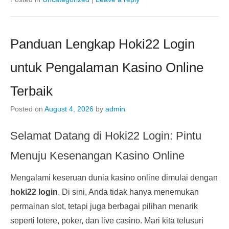
Panduan Lengkap Hoki22 Login
untuk Pengalaman Kasino Online
Terbaik
Posted on
August 4, 2026
by
admin
Selamat Datang di Hoki22 Login: Pintu
Menuju Kesenangan Kasino Online
Mengalami keseruan dunia kasino online dimulai dengan
hoki22 login
. Di sini, Anda tidak hanya menemukan
permainan slot, tetapi juga berbagai pilihan menarik
seperti lotere, poker, dan live casino. Mari kita telusuri