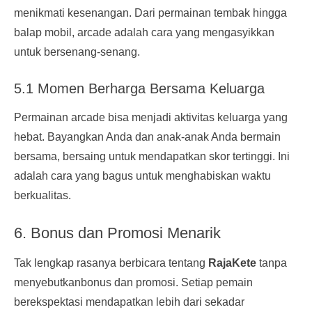
menikmati kesenangan. Dari permainan tembak hingga
balap mobil, arcade adalah cara yang mengasyikkan
untuk bersenang-senang.
5.1 Momen Berharga Bersama Keluarga
Permainan arcade bisa menjadi aktivitas keluarga yang
hebat. Bayangkan Anda dan anak-anak Anda bermain
bersama, bersaing untuk mendapatkan skor tertinggi. Ini
adalah cara yang bagus untuk menghabiskan waktu
berkualitas.
6. Bonus dan Promosi Menarik
Tak lengkap rasanya berbicara tentang
RajaKete
tanpa
menyebutkanbonus dan promosi. Setiap pemain
berekspektasi mendapatkan lebih dari sekadar