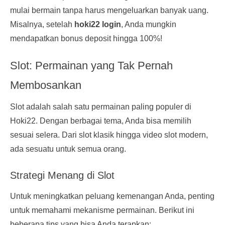
mulai bermain tanpa harus mengeluarkan banyak uang.
Misalnya, setelah
hoki22 login
, Anda mungkin
mendapatkan bonus deposit hingga 100%!
Slot: Permainan yang Tak Pernah
Membosankan
Slot adalah salah satu permainan paling populer di
Hoki22. Dengan berbagai tema, Anda bisa memilih
sesuai selera. Dari slot klasik hingga video slot modern,
ada sesuatu untuk semua orang.
Strategi Menang di Slot
Untuk meningkatkan peluang kemenangan Anda, penting
untuk memahami mekanisme permainan. Berikut ini
beberapa tips yang bisa Anda terapkan: