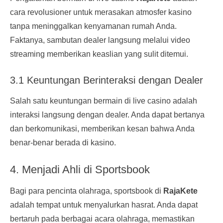
cara revolusioner untuk merasakan atmosfer kasino
tanpa meninggalkan kenyamanan rumah Anda.
Faktanya, sambutan dealer langsung melalui video
streaming memberikan keaslian yang sulit ditemui.
3.1 Keuntungan Berinteraksi dengan Dealer
Salah satu keuntungan bermain di live casino adalah
interaksi langsung dengan dealer. Anda dapat bertanya
dan berkomunikasi, memberikan kesan bahwa Anda
benar-benar berada di kasino.
4. Menjadi Ahli di Sportsbook
Bagi para pencinta olahraga, sportsbook di
RajaKete
adalah tempat untuk menyalurkan hasrat. Anda dapat
bertaruh pada berbagai acara olahraga, memastikan