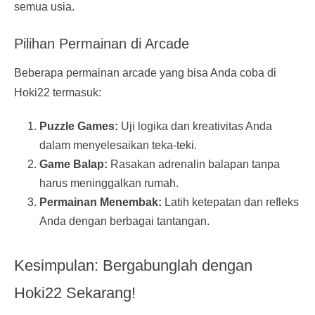
semua usia.
Pilihan Permainan di Arcade
Beberapa permainan arcade yang bisa Anda coba di
Hoki22 termasuk:
Puzzle Games:
Uji logika dan kreativitas Anda
dalam menyelesaikan teka-teki.
Game Balap:
Rasakan adrenalin balapan tanpa
harus meninggalkan rumah.
Permainan Menembak:
Latih ketepatan dan refleks
Anda dengan berbagai tantangan.
Kesimpulan: Bergabunglah dengan
Hoki22 Sekarang!