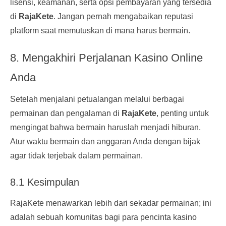
lisensi, keamanan, serta opsi pembayaran yang tersedia
di
RajaKete
. Jangan pernah mengabaikan reputasi
platform saat memutuskan di mana harus bermain.
8. Mengakhiri Perjalanan Kasino Online
Anda
Setelah menjalani petualangan melalui berbagai
permainan dan pengalaman di
RajaKete
, penting untuk
mengingat bahwa bermain haruslah menjadi hiburan.
Atur waktu bermain dan anggaran Anda dengan bijak
agar tidak terjebak dalam permainan.
8.1 Kesimpulan
RajaKete menawarkan lebih dari sekadar permainan; ini
adalah sebuah komunitas bagi para pencinta kasino