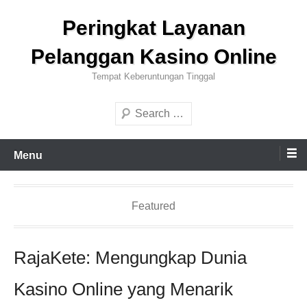
Skip
Peringkat Layanan
to
content
Pelanggan Kasino Online
Tempat Keberuntungan Tinggal
Search
Menu
Featured
RajaKete: Mengungkap Dunia
Kasino Online yang Menarik