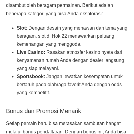
disambut oleh beragam permainan. Berikut adalah
beberapa kategori yang bisa Anda eksplorasi:
Slot:
Dengan desain yang menawan dan tema yang
beragam, slot di Hoki22 menawarkan peluang
kemenangan yang menggoda.
Live Casino:
Rasakan atmosfer kasino nyata dari
kenyamanan rumah Anda dengan dealer langsung
yang siap melayani.
Sportsbook:
Jangan lewatkan kesempatan untuk
bertaruh pada olahraga favorit Anda dengan odds
yang kompetitif.
Bonus dan Promosi Menarik
Setiap pemain baru bisa merasakan sambutan hangat
melalui bonus pendaftaran. Dengan bonus ini, Anda bisa