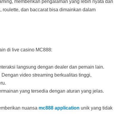
eaming, memberikan pengalaman yang lebih nyata dan
 roulette, dan baccarat bisa dimainkan dalam
in di live casino MC888:
teraksi langsung dengan dealer dan pemain lain.
:
Dengan video streaming berkualitas tinggi,
ru.
rmainan yang tersedia dengan aturan yang jelas.
memberikan nuansa
mc888 application
unik yang tidak