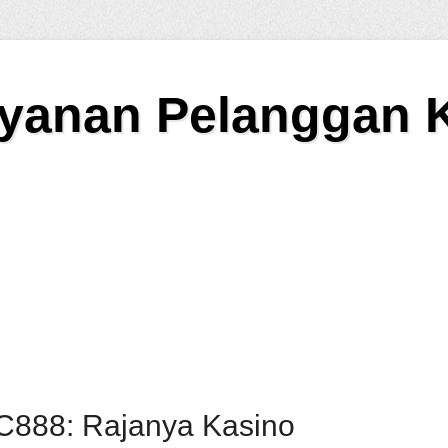
ayanan Pelanggan 
MC888: Rajanya Kasino