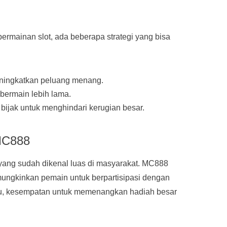
rmainan slot, ada beberapa strategi yang bisa
meningkatkan peluang menang.
bermain lebih lama.
bijak untuk menghindari kerugian besar.
MC888
 yang sudah dikenal luas di masyarakat. MC888
mungkinkan pemain untuk berpartisipasi dengan
au, kesempatan untuk memenangkan hadiah besar