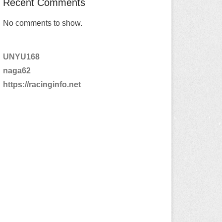
Recent Comments
No comments to show.
UNYU168
naga62
https://racinginfo.net