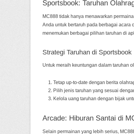
Sportsbook: Taruhan Olahra
MC888 tidak hanya menawarkan permainan 
Anda untuk bertaruh pada berbagai acara o
menemukan berbagai pilihan taruhan di apli
Strategi Taruhan di Sportsbook
Untuk meraih keuntungan dalam taruhan o
Tetap up-to-date dengan berita olahra
Pilih jenis taruhan yang sesuai deng
Kelola uang taruhan dengan bijak unt
Arcade: Hiburan Santai di 
Selain permainan yang lebih serius, MC8