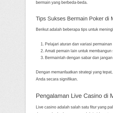
bermain yang berbeda-beda.
Tips Sukses Bermain Poker di
Berikut adalah beberapa tips untuk mening
Pelajari aturan dan variasi permainan
Amati pemain lain untuk membangun s
Bermainlah dengan sabar dan jangan 
Dengan memanfaatkan strategi yang tepa
Anda secara signifikan.
Pengalaman Live Casino di
Live casino adalah salah satu fitur yang pa