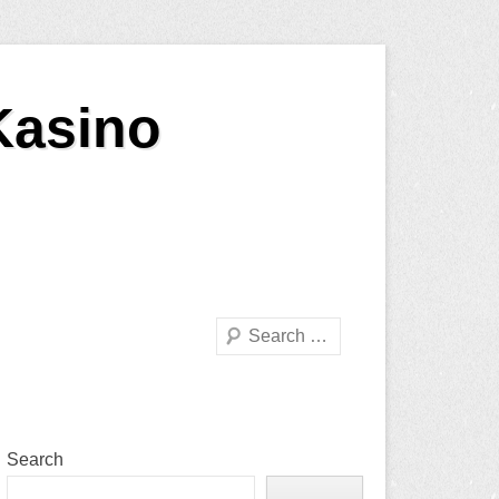
Kasino
Search
Search