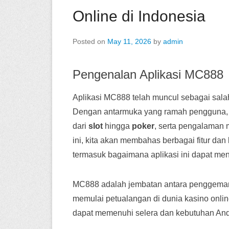
Online di Indonesia
Posted on
May 11, 2026
by
admin
Pengenalan Aplikasi MC888
Aplikasi MC888 telah muncul sebagai salah
Dengan antarmuka yang ramah pengguna, a
dari
slot
hingga
poker
, serta pengalaman 
ini, kita akan membahas berbagai fitur da
termasuk bagaimana aplikasi ini dapat m
MC888 adalah jembatan antara penggemar
memulai petualangan di dunia kasino onli
dapat memenuhi selera dan kebutuhan An